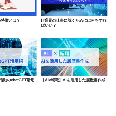
の特徴とは？
IT業界の仕事に就くためには何をすれ
ばいい？
活動のchatGPT活用
【AI×転職】AIを活用した履歴書作成