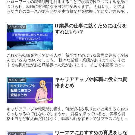
ハローワークの職業訓練を利用することで現場で役立つスキルを身に
つけられ、就職に有利になる可能性があります。 とはいえ、どのよ
うな内容のコースがあるかや基本情報などを把握していない方も多い
でしょう。 職業訓練を有効活用するには、あらかじめ情報...
IT業界の仕事に就くためには何を
スキル・経験
すればいい？
これから転職を考えている人や、新卒でどのような業界に進もうか悩
んでいる人は多いでしょう。 様々な業種・業態がありますが、その
中でも将来性があるIT業界は人気があります。 そこで本記事では、
IT企業に就職するメリット・デメリットや就職する方法...
キャリアアップや転職に役立つ資
スキル・経験
格まとめ
キャリアアップや転職時に備え、何か資格を取りたいと考える方もい
らっしゃるのではないでしょうか。 資格を持っていると、昇級や資
格手当など収入面だけはなく、転職活動をする上ではプラスになり、
取得する資格によっては、独立開業も夢ではありません。 ...
ワーママにおすすめの育児をしな
スキル・経験