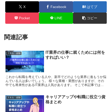
X
Facebook
はてブ
Pocket
LINE
コピー
関連記事
IT業界の仕事に就くためには何を
スキル・経験
すればいい？
これから転職を考えている人や、新卒でどのような業界に進もうか悩
んでいる人は多いでしょう。 様々な業種・業態がありますが、その
中でも将来性があるIT業界は人気があります。 そこで本記事では、
IT企業に就職するメリット・デメリットや就職する方法...
キャリアアップや転職に役立つ資
スキル・経験
格まとめ