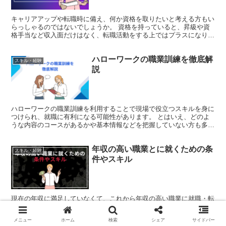
キャリアアップや転職時に備え、何か資格を取りたいと考える方もい
らっしゃるのではないでしょうか。 資格を持っていると、昇級や資
格手当など収入面だけはなく、転職活動をする上ではプラスになり、
取得する資格によっては、独立開業も夢ではありません。 ...
ハローワークの職業訓練を徹底解
スキル・経験
説
ハローワークの職業訓練を利用することで現場で役立つスキルを身に
つけられ、就職に有利になる可能性があります。 とはいえ、どのよ
うな内容のコースがあるかや基本情報などを把握していない方も多い
でしょう。 職業訓練を有効活用するには、あらかじめ情報...
年収の高い職業とに就くための条
スキル・経験
件やスキル
現在の年収に満足していなくて、これから年収の高い職業に就職・転
職したいと考えている人は多いでしょう。しかし、どのような職業で
あれば高い年収を得ることができるのか把握していない人は多いはず
メニュー
ホーム
検索
シェア
サイドバー
です。 そこで本記事では、年収の高い職業について徹底解...