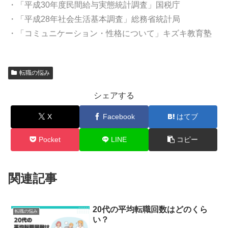
・「平成30年度民間給与実態統計調査」国税庁
・「平成28年社会生活基本調査」総務省統計局
・「コミュニケーション・性格について」キズキ教育塾
転職の悩み
シェアする
X
Facebook
はてブ
Pocket
LINE
コピー
関連記事
20代の平均転職回数はどのくら
転職の悩み
い？