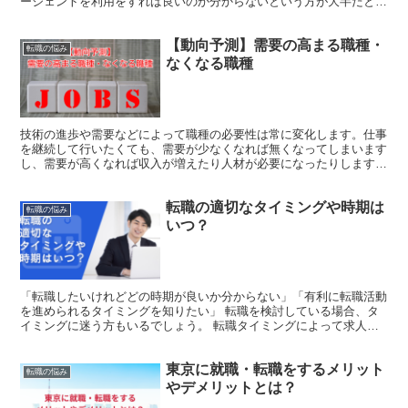
ージェントを利用をすれば良いのか分からないという方が大半だと思
います。 そこで本記事では、信頼できる転職エージェント...
【動向予測】需要の高まる職種・
転職の悩み
なくなる職種
技術の進歩や需要などによって職種の必要性は常に変化します。仕事
を継続して行いたくても、需要が少なくなれば無くなってしまいます
し、需要が高くなれば収入が増えたり人材が必要になったりします。
今はITやAIなどの進歩によって、今後の職種も変わっ...
転職の適切なタイミングや時期は
転職の悩み
いつ？
「転職したいけれどどの時期が良いか分からない」「有利に転職活動
を進められるタイミングを知りたい」 転職を検討している場合、タ
イミングに迷う方もいるでしょう。 転職タイミングによって求人内
容や難易度が異なるので、見極めが重要です。 企業により...
東京に就職・転職をするメリット
転職の悩み
やデメリットとは？